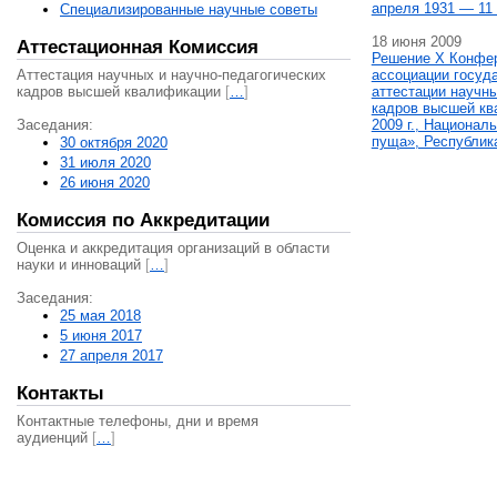
апреля 1931 — 11 
Специализированные научные советы
18 июня 2009
Аттестационная Комиссия
Решение X Конфе
Аттестация научных и научно-педагогических
ассоциации госуд
кадров высшей квалификации
[
…
]
аттестации научны
кадров высшей кв
Заседания:
2009 г., Национал
пуща», Республик
30 октября 2020
31 июля 2020
26 июня 2020
Комиссия по Аккредитации
Оценка и аккредитация организаций в области
науки и инноваций
[
…
]
Заседания:
25 мая 2018
5 июня 2017
27 апреля 2017
Контакты
Контактные телефоны, дни и время
аудиенций
[
…
]