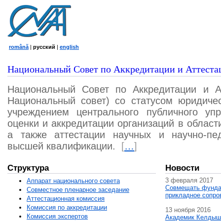
română
|
русский
|
english
Национальный Совет по Аккредитации и Аттеста
Национальный Совет по Аккредитации и А
Национальный совет) со статусом юридичес
учреждением центрального публичного уп
оценки и аккредитации организаций в област
а также аттестации научных и научно-пед
высшей квалификации.
[
…
]
Структура
Новости
3 февраля 2017
Аппарат национального совета
Совмещать фунда
Совместное пленарное заседание
прикладное сопро
Аттестационная комисcия
Комиссия по аккредитации
13 ноября 2016
Комиссия экспертов
Академик Келдыш