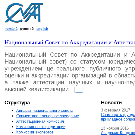
română
|
русский
|
english
Национальный Совет по Аккредитации и Аттеста
Национальный Совет по Аккредитации и А
Национальный совет) со статусом юридичес
учреждением центрального публичного уп
оценки и аккредитации организаций в област
а также аттестации научных и научно-пед
высшей квалификации.
[
…
]
Структура
Новости
3 февраля 2017
Аппарат национального совета
Совмещать фунда
Совместное пленарное заседание
прикладное сопро
Аттестационная комисcия
Комиссия по аккредитации
13 ноября 2016
Комиссия экспертов
Академик Келдыш