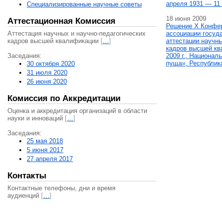
апреля 1931 — 11 
Специализированные научные советы
18 июня 2009
Аттестационная Комиссия
Решение X Конфе
Аттестация научных и научно-педагогических
ассоциации госуд
кадров высшей квалификации
[
…
]
аттестации научны
кадров высшей кв
Заседания:
2009 г., Национал
пуща», Республик
30 октября 2020
31 июля 2020
26 июня 2020
Комиссия по Аккредитации
Оценка и аккредитация организаций в области
науки и инноваций
[
…
]
Заседания:
25 мая 2018
5 июня 2017
27 апреля 2017
Контакты
Контактные телефоны, дни и время
аудиенций
[
…
]