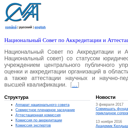
română
|
русский
|
english
Национальный Совет по Аккредитации и Аттеста
Национальный Совет по Аккредитации и А
Национальный совет) со статусом юридичес
учреждением центрального публичного уп
оценки и аккредитации организаций в област
а также аттестации научных и научно-пед
высшей квалификации.
[
…
]
Структура
Новости
3 февраля 2017
Аппарат национального совета
Совмещать фунда
Совместное пленарное заседание
прикладное сопро
Аттестационная комисcия
Комиссия по аккредитации
13 ноября 2016
Комиссия экспертов
Академик Келдыш