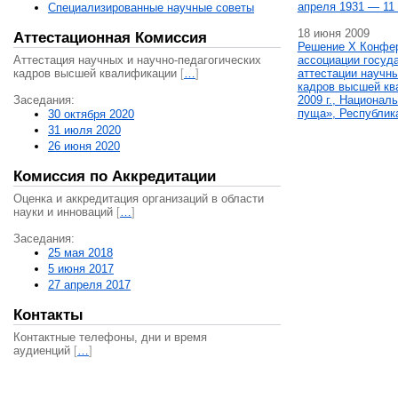
апреля 1931 — 11 
Специализированные научные советы
18 июня 2009
Аттестационная Комиссия
Решение X Конфе
Аттестация научных и научно-педагогических
ассоциации госуд
кадров высшей квалификации
[
…
]
аттестации научны
кадров высшей кв
Заседания:
2009 г., Национал
пуща», Республик
30 октября 2020
31 июля 2020
26 июня 2020
Комиссия по Аккредитации
Оценка и аккредитация организаций в области
науки и инноваций
[
…
]
Заседания:
25 мая 2018
5 июня 2017
27 апреля 2017
Контакты
Контактные телефоны, дни и время
аудиенций
[
…
]