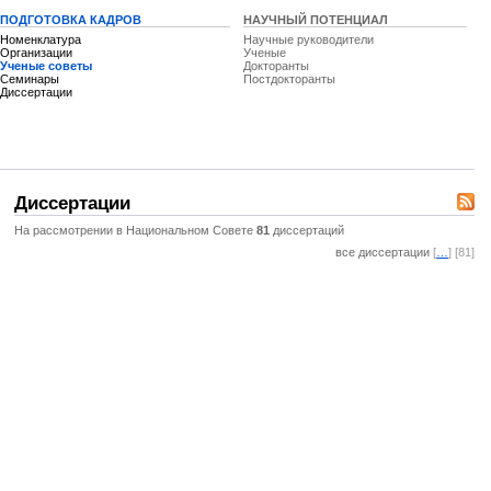
ПОДГОТОВКА КАДРОВ
НАУЧНЫЙ ПОТЕНЦИАЛ
Номенклатура
Научные руководители
Организации
Ученые
Ученые советы
Докторанты
Семинары
Постдокторанты
Диссертации
Диссертации
На рассмотрении в Национальном Совете
81
диссертаций
все диссертации
[
…
] [81]