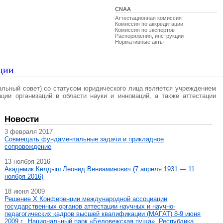
CNAA
Аттестационная комиссия
Комиссия по аккредитации
Комиссия по экспертов
Распоряжения, инструкции
Нормативные акты
ции
альный совет) со статусом юридического лица является учреждением
ации организаций в области науки и инноваций, а также аттестации
Новости
3 февраля 2017
Совмещать фундаментальные задачи и прикладное
сопровождение
13 ноября 2016
Академик Келдыш Леонид Вениаминович (7 апреля 1931 — 11
ноября 2016)
18 июня 2009
Решение X Конференции международной ассоциации
государственных органов аттестации научных и научно-
педагогических кадров высшей квалификации (МАГAT) 8-9 июня
2009 г., Национальный парк «Беловежская пуща», Республика