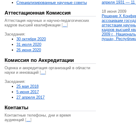
апреля 1931 — 11 
Специализированные научные советы
18 июня 2009
Аттестационная Комиссия
Решение X Конфе
Аттестация научных и научно-педагогических
ассоциации госуд
кадров высшей квалификации
[
…
]
аттестации научны
кадров высшей кв
Заседания:
2009 г., Национал
пуща», Республик
30 октября 2020
31 июля 2020
26 июня 2020
Комиссия по Аккредитации
Оценка и аккредитация организаций в области
науки и инноваций
[
…
]
Заседания:
25 мая 2018
5 июня 2017
27 апреля 2017
Контакты
Контактные телефоны, дни и время
аудиенций
[
…
]