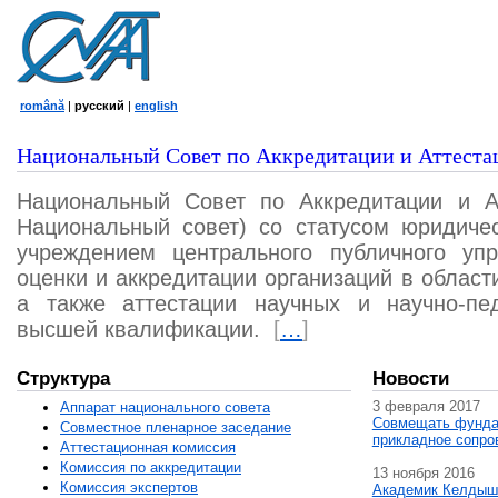
română
|
русский
|
english
Национальный Совет по Аккредитации и Аттеста
Национальный Совет по Аккредитации и А
Национальный совет) со статусом юридичес
учреждением центрального публичного уп
оценки и аккредитации организаций в област
а также аттестации научных и научно-пед
высшей квалификации.
[
…
]
Структура
Новости
3 февраля 2017
Аппарат национального совета
Совмещать фунда
Совместное пленарное заседание
прикладное сопро
Аттестационная комисcия
Комиссия по аккредитации
13 ноября 2016
Комиссия экспертов
Академик Келдыш