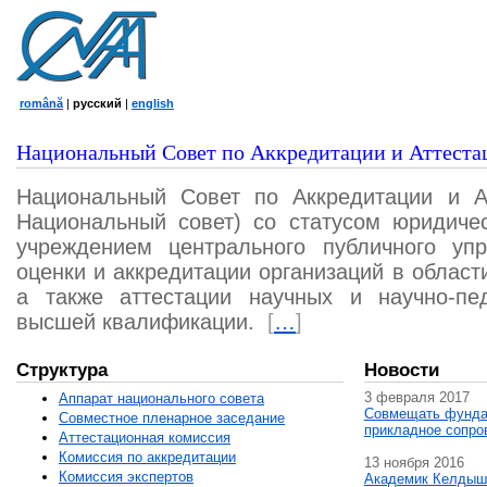
română
|
русский
|
english
Национальный Совет по Аккредитации и Аттеста
Национальный Совет по Аккредитации и А
Национальный совет) со статусом юридичес
учреждением центрального публичного уп
оценки и аккредитации организаций в област
а также аттестации научных и научно-пед
высшей квалификации.
[
…
]
Структура
Новости
3 февраля 2017
Аппарат национального совета
Совмещать фунда
Совместное пленарное заседание
прикладное сопро
Аттестационная комисcия
Комиссия по аккредитации
13 ноября 2016
Комиссия экспертов
Академик Келдыш