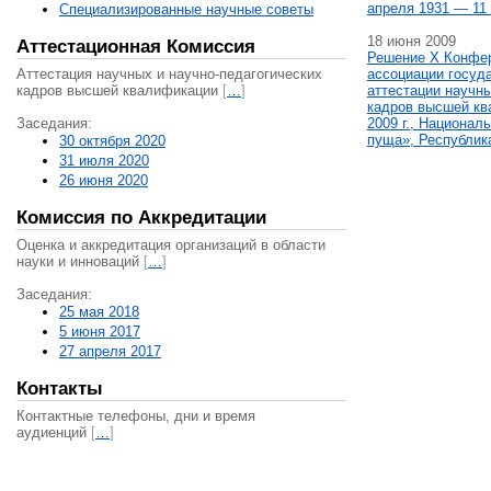
апреля 1931 — 11 
Специализированные научные советы
18 июня 2009
Аттестационная Комиссия
Решение X Конфе
Аттестация научных и научно-педагогических
ассоциации госуд
кадров высшей квалификации
[
…
]
аттестации научны
кадров высшей кв
Заседания:
2009 г., Национал
пуща», Республик
30 октября 2020
31 июля 2020
26 июня 2020
Комиссия по Аккредитации
Оценка и аккредитация организаций в области
науки и инноваций
[
…
]
Заседания:
25 мая 2018
5 июня 2017
27 апреля 2017
Контакты
Контактные телефоны, дни и время
аудиенций
[
…
]