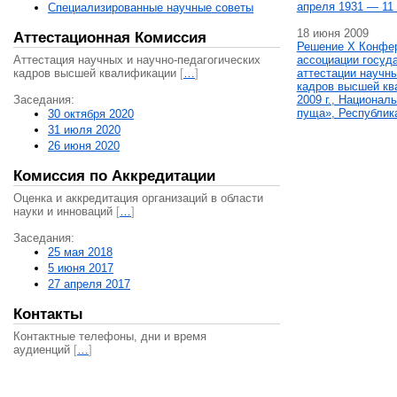
апреля 1931 — 11 
Специализированные научные советы
18 июня 2009
Аттестационная Комиссия
Решение X Конфе
Аттестация научных и научно-педагогических
ассоциации госуд
кадров высшей квалификации
[
…
]
аттестации научны
кадров высшей кв
Заседания:
2009 г., Национал
пуща», Республик
30 октября 2020
31 июля 2020
26 июня 2020
Комиссия по Аккредитации
Оценка и аккредитация организаций в области
науки и инноваций
[
…
]
Заседания:
25 мая 2018
5 июня 2017
27 апреля 2017
Контакты
Контактные телефоны, дни и время
аудиенций
[
…
]