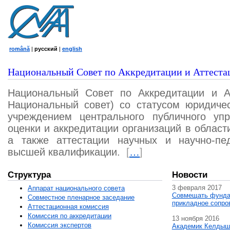
română
|
русский
|
english
Национальный Совет по Аккредитации и Аттеста
Национальный Совет по Аккредитации и А
Национальный совет) со статусом юридичес
учреждением центрального публичного уп
оценки и аккредитации организаций в област
а также аттестации научных и научно-пед
высшей квалификации.
[
…
]
Структура
Новости
3 февраля 2017
Аппарат национального совета
Совмещать фунда
Совместное пленарное заседание
прикладное сопро
Аттестационная комисcия
Комиссия по аккредитации
13 ноября 2016
Комиссия экспертов
Академик Келдыш