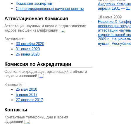
Комиссия экспертов
Академик Келдыш
апреля 1931 — 11 
Специализированные научные советы
18 июня 2009
Аттестационная Комиссия
Решение X Конфе
Аттестация научных и научно-педагогических
ассоциации госуд
кадров высшей квалификации
[
…
]
аттестации научны
кадров высшей кв
Заседания:
2009 г., Национал
пуща», Республик
30 октября 2020
31 июля 2020
26 июня 2020
Комиссия по Аккредитации
Оценка и аккредитация организаций в области
науки и инноваций
[
…
]
Заседания:
25 мая 2018
5 июня 2017
27 апреля 2017
Контакты
Контактные телефоны, дни и время
аудиенций
[
…
]