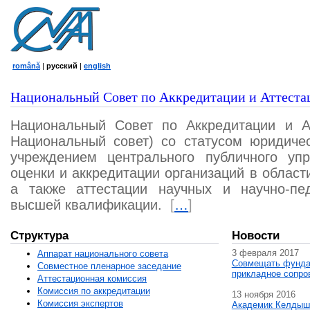
română
|
русский
|
english
Национальный Совет по Аккредитации и Аттеста
Национальный Совет по Аккредитации и А
Национальный совет) со статусом юридичес
учреждением центрального публичного уп
оценки и аккредитации организаций в област
а также аттестации научных и научно-пед
высшей квалификации.
[
…
]
Структура
Новости
3 февраля 2017
Аппарат национального совета
Совмещать фунда
Совместное пленарное заседание
прикладное сопро
Аттестационная комисcия
Комиссия по аккредитации
13 ноября 2016
Комиссия экспертов
Академик Келдыш