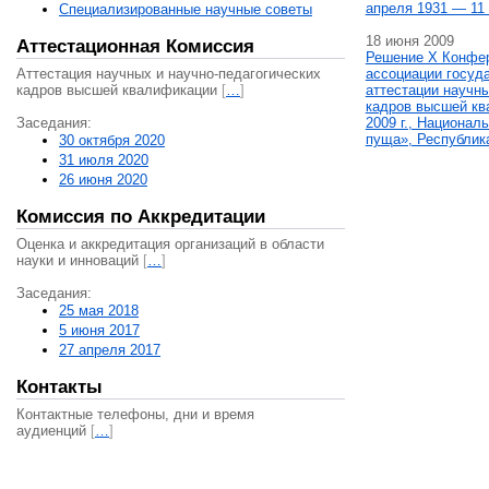
апреля 1931 — 11 
Специализированные научные советы
18 июня 2009
Аттестационная Комиссия
Решение X Конфе
Аттестация научных и научно-педагогических
ассоциации госуд
кадров высшей квалификации
[
…
]
аттестации научны
кадров высшей кв
Заседания:
2009 г., Национал
пуща», Республик
30 октября 2020
31 июля 2020
26 июня 2020
Комиссия по Аккредитации
Оценка и аккредитация организаций в области
науки и инноваций
[
…
]
Заседания:
25 мая 2018
5 июня 2017
27 апреля 2017
Контакты
Контактные телефоны, дни и время
аудиенций
[
…
]