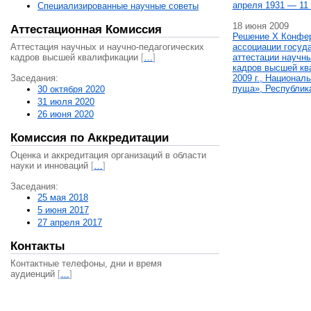
апреля 1931 — 11 
Специализированные научные советы
18 июня 2009
Аттестационная Комиссия
Решение X Конфе
Аттестация научных и научно-педагогических
ассоциации госуд
кадров высшей квалификации
[
…
]
аттестации научны
кадров высшей кв
Заседания:
2009 г., Национал
пуща», Республик
30 октября 2020
31 июля 2020
26 июня 2020
Комиссия по Аккредитации
Оценка и аккредитация организаций в области
науки и инноваций
[
…
]
Заседания:
25 мая 2018
5 июня 2017
27 апреля 2017
Контакты
Контактные телефоны, дни и время
аудиенций
[
…
]