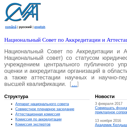
română
|
русский
|
english
Национальный Совет по Аккредитации и Аттеста
Национальный Совет по Аккредитации и А
Национальный совет) со статусом юридичес
учреждением центрального публичного уп
оценки и аккредитации организаций в област
а также аттестации научных и научно-пед
высшей квалификации.
[
…
]
Структура
Новости
3 февраля 2017
Аппарат национального совета
Совмещать фунда
Совместное пленарное заседание
прикладное сопро
Аттестационная комисcия
Комиссия по аккредитации
13 ноября 2016
Комиссия экспертов
Академик Келдыш