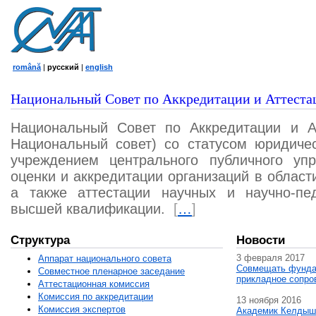
română
|
русский
|
english
Национальный Совет по Аккредитации и Аттеста
Национальный Совет по Аккредитации и А
Национальный совет) со статусом юридичес
учреждением центрального публичного уп
оценки и аккредитации организаций в област
а также аттестации научных и научно-пед
высшей квалификации.
[
…
]
Структура
Новости
3 февраля 2017
Аппарат национального совета
Совмещать фунда
Совместное пленарное заседание
прикладное сопро
Аттестационная комисcия
Комиссия по аккредитации
13 ноября 2016
Комиссия экспертов
Академик Келдыш