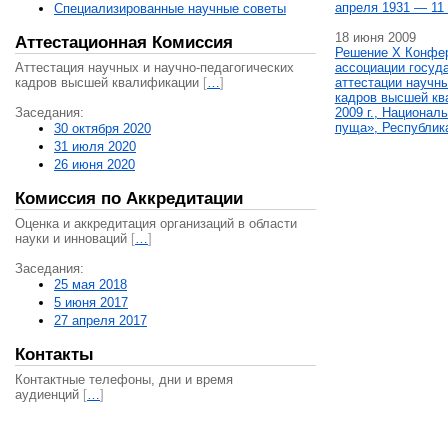
апреля 1931 — 11 
Специализированные научные советы
18 июня 2009
Аттестационная Комиссия
Решение X Конфе
Аттестация научных и научно-педагогических
ассоциации госуд
кадров высшей квалификации
[
…
]
аттестации научны
кадров высшей кв
Заседания:
2009 г., Национал
пуща», Республик
30 октября 2020
31 июля 2020
26 июня 2020
Комиссия по Аккредитации
Оценка и аккредитация организаций в области
науки и инноваций
[
…
]
Заседания:
25 мая 2018
5 июня 2017
27 апреля 2017
Контакты
Контактные телефоны, дни и время
аудиенций
[
…
]