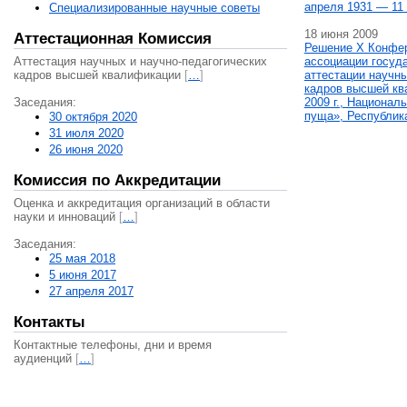
апреля 1931 — 11 
Специализированные научные советы
18 июня 2009
Аттестационная Комиссия
Решение X Конфе
Аттестация научных и научно-педагогических
ассоциации госуд
кадров высшей квалификации
[
…
]
аттестации научны
кадров высшей кв
Заседания:
2009 г., Национал
пуща», Республик
30 октября 2020
31 июля 2020
26 июня 2020
Комиссия по Аккредитации
Оценка и аккредитация организаций в области
науки и инноваций
[
…
]
Заседания:
25 мая 2018
5 июня 2017
27 апреля 2017
Контакты
Контактные телефоны, дни и время
аудиенций
[
…
]