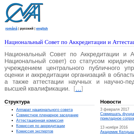
română
|
русский
|
english
Национальный Совет по Аккредитации и Аттеста
Национальный Совет по Аккредитации и А
Национальный совет) со статусом юридичес
учреждением центрального публичного уп
оценки и аккредитации организаций в област
а также аттестации научных и научно-пед
высшей квалификации.
[
…
]
Структура
Новости
3 февраля 2017
Аппарат национального совета
Совмещать фунда
Совместное пленарное заседание
прикладное сопро
Аттестационная комисcия
Комиссия по аккредитации
13 ноября 2016
Комиссия экспертов
Академик Келдыш