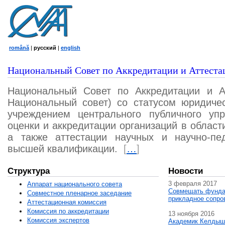
română
|
русский
|
english
Национальный Совет по Аккредитации и Аттеста
Национальный Совет по Аккредитации и А
Национальный совет) со статусом юридичес
учреждением центрального публичного уп
оценки и аккредитации организаций в област
а также аттестации научных и научно-пед
высшей квалификации.
[
…
]
Структура
Новости
3 февраля 2017
Аппарат национального совета
Совмещать фунда
Совместное пленарное заседание
прикладное сопро
Аттестационная комисcия
Комиссия по аккредитации
13 ноября 2016
Комиссия экспертов
Академик Келдыш