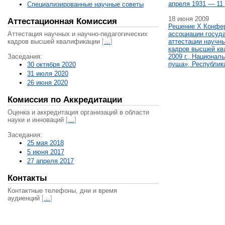
апреля 1931 — 11 
Специализированные научные советы
18 июня 2009
Аттестационная Комиссия
Решение X Конфе
Аттестация научных и научно-педагогических
ассоциации госуд
кадров высшей квалификации
[
…
]
аттестации научны
кадров высшей кв
Заседания:
2009 г., Национал
пуща», Республик
30 октября 2020
31 июля 2020
26 июня 2020
Комиссия по Аккредитации
Оценка и аккредитация организаций в области
науки и инноваций
[
…
]
Заседания:
25 мая 2018
5 июня 2017
27 апреля 2017
Контакты
Контактные телефоны, дни и время
аудиенций
[
…
]