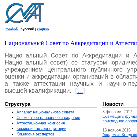
română
|
русский
|
english
Национальный Совет по Аккредитации и Аттеста
Национальный Совет по Аккредитации и А
Национальный совет) со статусом юридичес
учреждением центрального публичного уп
оценки и аккредитации организаций в област
а также аттестации научных и научно-пед
высшей квалификации.
[
…
]
Структура
Новости
3 февраля 2017
Аппарат национального совета
Совмещать фунда
Совместное пленарное заседание
прикладное сопро
Аттестационная комисcия
Комиссия по аккредитации
13 ноября 2016
Комиссия экспертов
Академик Келдыш