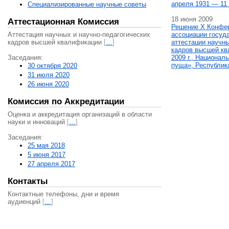
апреля 1931 — 11 
Специализированные научные советы
18 июня 2009
Аттестационная Комиссия
Решение X Конфе
Аттестация научных и научно-педагогических
ассоциации госуд
кадров высшей квалификации
[
…
]
аттестации научны
кадров высшей кв
Заседания:
2009 г., Национал
пуща», Республик
30 октября 2020
31 июля 2020
26 июня 2020
Комиссия по Аккредитации
Оценка и аккредитация организаций в области
науки и инноваций
[
…
]
Заседания:
25 мая 2018
5 июня 2017
27 апреля 2017
Контакты
Контактные телефоны, дни и время
аудиенций
[
…
]