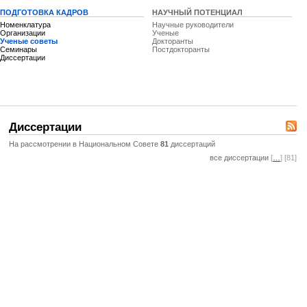
ПОДГОТОВКА КАДРОВ
НАУЧНЫЙ ПОТЕНЦИАЛ
Номенклатура
Научные руководители
Организации
Ученые
Ученые советы
Докторанты
Семинары
Постдокторанты
Диссертации
Диссертации
На рассмотрении в Национальном Совете
81
диссертаций
все диссертации
[
…
] [81]