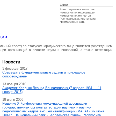
CNAA
Аттестационная комиссия
Комиссия по аккредитации
Комиссия по экспертов
Распоряжения, инструкции
Нормативные акты
ции
альный совет) со статусом юридического лица является учреждением
ации организаций в области науки и инноваций, а также аттестации
Новости
3 февраля 2017
Совмещать фундаментальные задачи и прикладное
сопровождение
13 ноября 2016
Академик Келдыш Леонид Вениаминович (7 апреля 1931 — 11
ноября 2016)
18 июня 2009
Решение X Конференции международной ассоциации
государственных органов аттестации научных и научно-
педагогических кадров высшей квалификации (МАГAT) 8-9 июня
2009 г., Национальный парк «Беловежская пуща», Республика