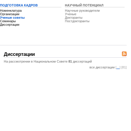
ПОДГОТОВКА КАДРОВ
НАУЧНЫЙ ПОТЕНЦИАЛ
Номенклатура
Научные руководители
Организации
Ученые
Ученые советы
Докторанты
Семинары
Постдокторанты
Диссертации
Диссертации
На рассмотрении в Национальном Совете
81
диссертаций
все диссертации
[
…
] [81]