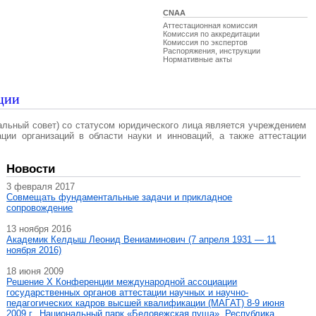
CNAA
Аттестационная комиссия
Комиссия по аккредитации
Комиссия по экспертов
Распоряжения, инструкции
Нормативные акты
ции
альный совет) со статусом юридического лица является учреждением
ации организаций в области науки и инноваций, а также аттестации
Новости
3 февраля 2017
Совмещать фундаментальные задачи и прикладное
сопровождение
13 ноября 2016
Академик Келдыш Леонид Вениаминович (7 апреля 1931 — 11
ноября 2016)
18 июня 2009
Решение X Конференции международной ассоциации
государственных органов аттестации научных и научно-
педагогических кадров высшей квалификации (МАГAT) 8-9 июня
2009 г., Национальный парк «Беловежская пуща», Республика