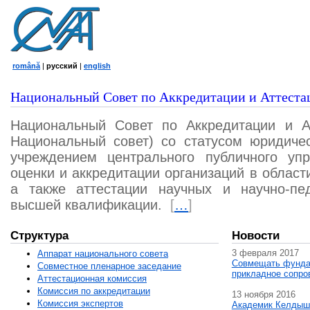
română
|
русский
|
english
Национальный Совет по Аккредитации и Аттеста
Национальный Совет по Аккредитации и А
Национальный совет) со статусом юридичес
учреждением центрального публичного уп
оценки и аккредитации организаций в област
а также аттестации научных и научно-пед
высшей квалификации.
[
…
]
Структура
Новости
3 февраля 2017
Аппарат национального совета
Совмещать фунда
Совместное пленарное заседание
прикладное сопро
Аттестационная комисcия
Комиссия по аккредитации
13 ноября 2016
Комиссия экспертов
Академик Келдыш