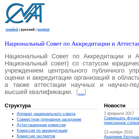
română
|
русский
|
english
Национальный Совет по Аккредитации и Аттеста
Национальный Совет по Аккредитации и А
Национальный совет) со статусом юридичес
учреждением центрального публичного уп
оценки и аккредитации организаций в област
а также аттестации научных и научно-пед
высшей квалификации.
[
…
]
Структура
Новости
3 февраля 2017
Аппарат национального совета
Совмещать фунда
Совместное пленарное заседание
прикладное сопро
Аттестационная комисcия
Комиссия по аккредитации
13 ноября 2016
Комиссия экспертов
Академик Келдыш