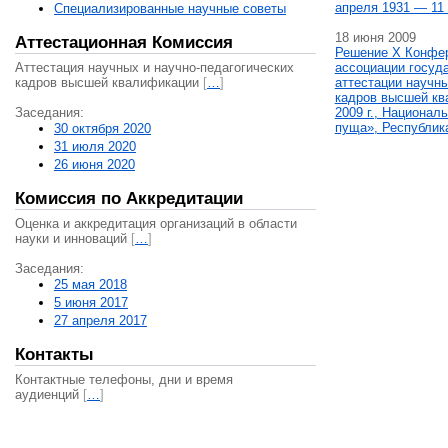
апреля 1931 — 11 
Специализированные научные советы
18 июня 2009
Аттестационная Комиссия
Решение X Конфе
Аттестация научных и научно-педагогических
ассоциации госуд
кадров высшей квалификации
[
…
]
аттестации научны
кадров высшей кв
Заседания:
2009 г., Национал
пуща», Республик
30 октября 2020
31 июля 2020
26 июня 2020
Комиссия по Аккредитации
Оценка и аккредитация организаций в области
науки и инноваций
[
…
]
Заседания:
25 мая 2018
5 июня 2017
27 апреля 2017
Контакты
Контактные телефоны, дни и время
аудиенций
[
…
]