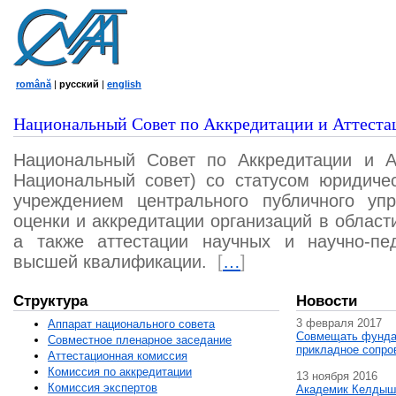
română
|
русский
|
english
Национальный Совет по Аккредитации и Аттеста
Национальный Совет по Аккредитации и А
Национальный совет) со статусом юридичес
учреждением центрального публичного уп
оценки и аккредитации организаций в област
а также аттестации научных и научно-пед
высшей квалификации.
[
…
]
Структура
Новости
3 февраля 2017
Аппарат национального совета
Совмещать фунда
Совместное пленарное заседание
прикладное сопро
Аттестационная комисcия
Комиссия по аккредитации
13 ноября 2016
Комиссия экспертов
Академик Келдыш