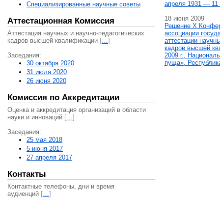
апреля 1931 — 11 
Специализированные научные советы
18 июня 2009
Аттестационная Комиссия
Решение X Конфе
Аттестация научных и научно-педагогических
ассоциации госуд
кадров высшей квалификации
[
…
]
аттестации научны
кадров высшей кв
Заседания:
2009 г., Национал
пуща», Республик
30 октября 2020
31 июля 2020
26 июня 2020
Комиссия по Аккредитации
Оценка и аккредитация организаций в области
науки и инноваций
[
…
]
Заседания:
25 мая 2018
5 июня 2017
27 апреля 2017
Контакты
Контактные телефоны, дни и время
аудиенций
[
…
]