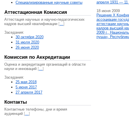
апреля 1931 — 11 
Специализированные научные советы
18 июня 2009
Аттестационная Комиссия
Решение X Конфе
Аттестация научных и научно-педагогических
ассоциации госуд
кадров высшей квалификации
[
…
]
аттестации научны
кадров высшей кв
Заседания:
2009 г., Национал
пуща», Республик
30 октября 2020
31 июля 2020
26 июня 2020
Комиссия по Аккредитации
Оценка и аккредитация организаций в области
науки и инноваций
[
…
]
Заседания:
25 мая 2018
5 июня 2017
27 апреля 2017
Контакты
Контактные телефоны, дни и время
аудиенций
[
…
]