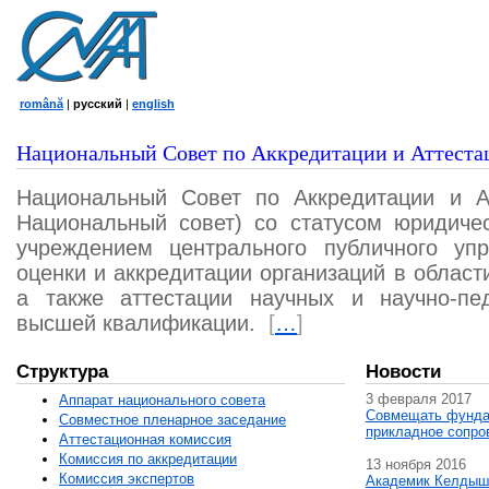
română
|
русский
|
english
Национальный Совет по Аккредитации и Аттеста
Национальный Совет по Аккредитации и А
Национальный совет) со статусом юридичес
учреждением центрального публичного уп
оценки и аккредитации организаций в област
а также аттестации научных и научно-пед
высшей квалификации.
[
…
]
Структура
Новости
3 февраля 2017
Аппарат национального совета
Совмещать фунда
Совместное пленарное заседание
прикладное сопро
Аттестационная комисcия
Комиссия по аккредитации
13 ноября 2016
Комиссия экспертов
Академик Келдыш