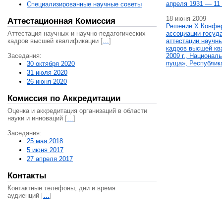
апреля 1931 — 11 
Специализированные научные советы
18 июня 2009
Аттестационная Комиссия
Решение X Конфе
Аттестация научных и научно-педагогических
ассоциации госуд
кадров высшей квалификации
[
…
]
аттестации научны
кадров высшей кв
Заседания:
2009 г., Национал
пуща», Республик
30 октября 2020
31 июля 2020
26 июня 2020
Комиссия по Аккредитации
Оценка и аккредитация организаций в области
науки и инноваций
[
…
]
Заседания:
25 мая 2018
5 июня 2017
27 апреля 2017
Контакты
Контактные телефоны, дни и время
аудиенций
[
…
]