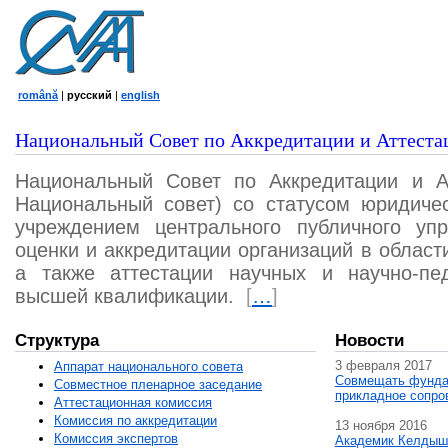
română
|
русский
|
english
Национальный Совет по Аккредитации и Аттеста
Национальный Совет по Аккредитации и А
Национальный совет) со статусом юридичес
учреждением центрального публичного уп
оценки и аккредитации организаций в област
а также аттестации научных и научно-пед
высшей квалификации.
[
…
]
Структура
Новости
3 февраля 2017
Аппарат национального совета
Совмещать фунда
Совместное пленарное заседание
прикладное сопро
Аттестационная комисcия
Комиссия по аккредитации
13 ноября 2016
Комиссия экспертов
Академик Келдыш