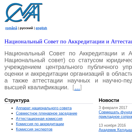
română
|
русский
|
english
Национальный Совет по Аккредитации и Аттеста
Национальный Совет по Аккредитации и А
Национальный совет) со статусом юридичес
учреждением центрального публичного уп
оценки и аккредитации организаций в област
а также аттестации научных и научно-пед
высшей квалификации.
[
…
]
Структура
Новости
3 февраля 2017
Аппарат национального совета
Совмещать фунда
Совместное пленарное заседание
прикладное сопро
Аттестационная комисcия
Комиссия по аккредитации
13 ноября 2016
Комиссия экспертов
Академик Келдыш