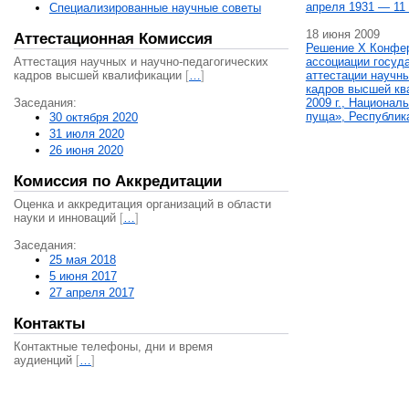
апреля 1931 — 11 
Специализированные научные советы
18 июня 2009
Аттестационная Комиссия
Решение X Конфе
Аттестация научных и научно-педагогических
ассоциации госуд
кадров высшей квалификации
[
…
]
аттестации научны
кадров высшей кв
Заседания:
2009 г., Национал
пуща», Республик
30 октября 2020
31 июля 2020
26 июня 2020
Комиссия по Аккредитации
Оценка и аккредитация организаций в области
науки и инноваций
[
…
]
Заседания:
25 мая 2018
5 июня 2017
27 апреля 2017
Контакты
Контактные телефоны, дни и время
аудиенций
[
…
]