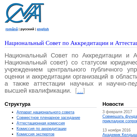
română
|
русский
|
english
Национальный Совет по Аккредитации и Аттеста
Национальный Совет по Аккредитации и А
Национальный совет) со статусом юридичес
учреждением центрального публичного уп
оценки и аккредитации организаций в област
а также аттестации научных и научно-пед
высшей квалификации.
[
…
]
Структура
Новости
3 февраля 2017
Аппарат национального совета
Совмещать фунда
Совместное пленарное заседание
прикладное сопро
Аттестационная комисcия
Комиссия по аккредитации
13 ноября 2016
Комиссия экспертов
Академик Келдыш