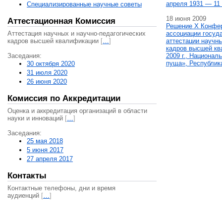
апреля 1931 — 11 
Специализированные научные советы
18 июня 2009
Аттестационная Комиссия
Решение X Конфе
Аттестация научных и научно-педагогических
ассоциации госуд
кадров высшей квалификации
[
…
]
аттестации научны
кадров высшей кв
Заседания:
2009 г., Национал
пуща», Республик
30 октября 2020
31 июля 2020
26 июня 2020
Комиссия по Аккредитации
Оценка и аккредитация организаций в области
науки и инноваций
[
…
]
Заседания:
25 мая 2018
5 июня 2017
27 апреля 2017
Контакты
Контактные телефоны, дни и время
аудиенций
[
…
]