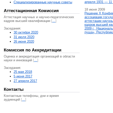
апреля 1931 — 11 
Специализированные научные советы
18 июня 2009
Аттестационная Комиссия
Решение X Конфе
Аттестация научных и научно-педагогических
ассоциации госуд
кадров высшей квалификации
[
…
]
аттестации научны
кадров высшей кв
Заседания:
2009 г., Национал
пуща», Республик
30 октября 2020
31 июля 2020
26 июня 2020
Комиссия по Аккредитации
Оценка и аккредитация организаций в области
науки и инноваций
[
…
]
Заседания:
25 мая 2018
5 июня 2017
27 апреля 2017
Контакты
Контактные телефоны, дни и время
аудиенций
[
…
]