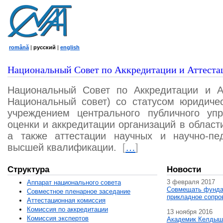
română
|
русский
|
english
Национальный Совет по Аккредитации и Аттеста
Национальный Совет по Аккредитации и А
Национальный совет) со статусом юридичес
учреждением центрального публичного уп
оценки и аккредитации организаций в област
а также аттестации научных и научно-пед
высшей квалификации.
[
…
]
Структура
Новости
3 февраля 2017
Аппарат национального совета
Совмещать фунда
Совместное пленарное заседание
прикладное сопро
Аттестационная комисcия
Комиссия по аккредитации
13 ноября 2016
Комиссия экспертов
Академик Келдыш