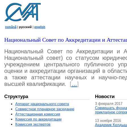
română
|
русский
|
english
Национальный Совет по Аккредитации и Аттеста
Национальный Совет по Аккредитации и А
Национальный совет) со статусом юридичес
учреждением центрального публичного уп
оценки и аккредитации организаций в област
а также аттестации научных и научно-пед
высшей квалификации.
[
…
]
Структура
Новости
3 февраля 2017
Аппарат национального совета
Совмещать фунда
Совместное пленарное заседание
прикладное сопро
Аттестационная комисcия
Комиссия по аккредитации
13 ноября 2016
Комиссия экспертов
Академик Келдыш