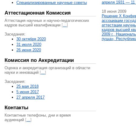
апреля 1931 — 11 
Специализированные научные советы
18 июня 2009
Аттестационная Комиссия
Решение X Конфе
Аттестация научных и научно-педагогических
ассоциации госуд
кадров высшей квалификации
[
…
]
аттестации научны
кадров высшей кв
Заседания:
2009 г., Национал
пуща», Республик
30 октября 2020
31 июля 2020
26 июня 2020
Комиссия по Аккредитации
Оценка и аккредитация организаций в области
науки и инноваций
[
…
]
Заседания:
25 мая 2018
5 июня 2017
27 апреля 2017
Контакты
Контактные телефоны, дни и время
аудиенций
[
…
]