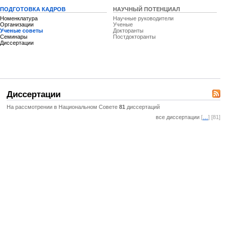
ПОДГОТОВКА КАДРОВ
НАУЧНЫЙ ПОТЕНЦИАЛ
Номенклатура
Научные руководители
Организации
Ученые
Ученые советы
Докторанты
Семинары
Постдокторанты
Диссертации
Диссертации
На рассмотрении в Национальном Совете
81
диссертаций
все диссертации
[
…
] [81]