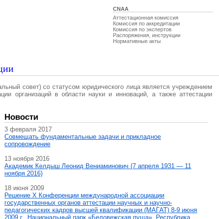
CNAA
Аттестационная комиссия
Комиссия по аккредитации
Комиссия по экспертов
Распоряжения, инструкции
Нормативные акты
ции
альный совет) со статусом юридического лица является учреждением
ации организаций в области науки и инноваций, а также аттестации
Новости
3 февраля 2017
Совмещать фундаментальные задачи и прикладное
сопровождение
13 ноября 2016
Академик Келдыш Леонид Вениаминович (7 апреля 1931 — 11
ноября 2016)
18 июня 2009
Решение X Конференции международной ассоциации
государственных органов аттестации научных и научно-
педагогических кадров высшей квалификации (МАГAT) 8-9 июня
2009 г., Национальный парк «Беловежская пуща», Республика