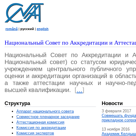
română
|
русский
|
english
Национальный Совет по Аккредитации и Аттеста
Национальный Совет по Аккредитации и А
Национальный совет) со статусом юридичес
учреждением центрального публичного уп
оценки и аккредитации организаций в област
а также аттестации научных и научно-пед
высшей квалификации.
[
…
]
Структура
Новости
3 февраля 2017
Аппарат национального совета
Совмещать фунда
Совместное пленарное заседание
прикладное сопро
Аттестационная комисcия
Комиссия по аккредитации
13 ноября 2016
Комиссия экспертов
Академик Келдыш