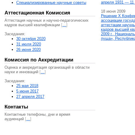
апреля 1931 — 11 
Специализированные научные советы
18 июня 2009
Аттестационная Комиссия
Решение X Конфе
Аттестация научных и научно-педагогических
ассоциации госуд
кадров высшей квалификации
[
…
]
аттестации научны
кадров высшей кв
Заседания:
2009 г., Национал
пуща», Республик
30 октября 2020
31 июля 2020
26 июня 2020
Комиссия по Аккредитации
Оценка и аккредитация организаций в области
науки и инноваций
[
…
]
Заседания:
25 мая 2018
5 июня 2017
27 апреля 2017
Контакты
Контактные телефоны, дни и время
аудиенций
[
…
]