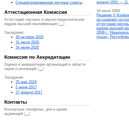
апреля 1931 — 11 
Специализированные научные советы
18 июня 2009
Аттестационная Комиссия
Решение X Конфе
Аттестация научных и научно-педагогических
ассоциации госуд
кадров высшей квалификации
[
…
]
аттестации научны
кадров высшей кв
Заседания:
2009 г., Национал
пуща», Республик
30 октября 2020
31 июля 2020
26 июня 2020
Комиссия по Аккредитации
Оценка и аккредитация организаций в области
науки и инноваций
[
…
]
Заседания:
25 мая 2018
5 июня 2017
27 апреля 2017
Контакты
Контактные телефоны, дни и время
аудиенций
[
…
]