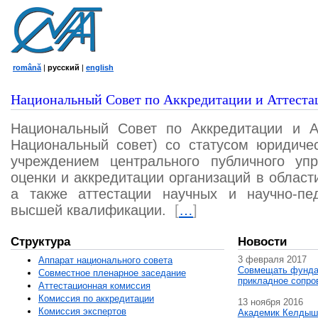
română
|
русский
|
english
Национальный Совет по Аккредитации и Аттеста
Национальный Совет по Аккредитации и А
Национальный совет) со статусом юридичес
учреждением центрального публичного уп
оценки и аккредитации организаций в област
а также аттестации научных и научно-пед
высшей квалификации.
[
…
]
Структура
Новости
3 февраля 2017
Аппарат национального совета
Совмещать фунда
Совместное пленарное заседание
прикладное сопро
Аттестационная комисcия
Комиссия по аккредитации
13 ноября 2016
Комиссия экспертов
Академик Келдыш