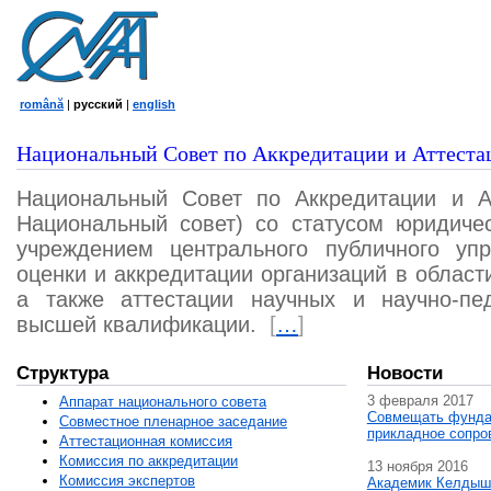
română
|
русский
|
english
Национальный Совет по Аккредитации и Аттеста
Национальный Совет по Аккредитации и А
Национальный совет) со статусом юридичес
учреждением центрального публичного уп
оценки и аккредитации организаций в област
а также аттестации научных и научно-пед
высшей квалификации.
[
…
]
Структура
Новости
3 февраля 2017
Аппарат национального совета
Совмещать фунда
Совместное пленарное заседание
прикладное сопро
Аттестационная комисcия
Комиссия по аккредитации
13 ноября 2016
Комиссия экспертов
Академик Келдыш