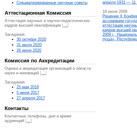
апреля 1931 — 11 
Специализированные научные советы
18 июня 2009
Аттестационная Комиссия
Решение X Конфе
Аттестация научных и научно-педагогических
ассоциации госуд
кадров высшей квалификации
[
…
]
аттестации научны
кадров высшей кв
Заседания:
2009 г., Национал
пуща», Республик
30 октября 2020
31 июля 2020
26 июня 2020
Комиссия по Аккредитации
Оценка и аккредитация организаций в области
науки и инноваций
[
…
]
Заседания:
25 мая 2018
5 июня 2017
27 апреля 2017
Контакты
Контактные телефоны, дни и время
аудиенций
[
…
]