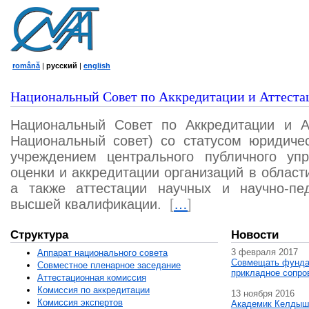
română
|
русский
|
english
Национальный Совет по Аккредитации и Аттеста
Национальный Совет по Аккредитации и А
Национальный совет) со статусом юридичес
учреждением центрального публичного уп
оценки и аккредитации организаций в област
а также аттестации научных и научно-пед
высшей квалификации.
[
…
]
Структура
Новости
3 февраля 2017
Аппарат национального совета
Совмещать фунда
Совместное пленарное заседание
прикладное сопро
Аттестационная комисcия
Комиссия по аккредитации
13 ноября 2016
Комиссия экспертов
Академик Келдыш