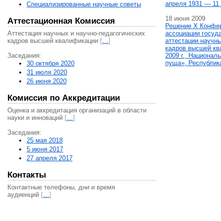
апреля 1931 — 11 
Специализированные научные советы
18 июня 2009
Аттестационная Комиссия
Решение X Конфе
Аттестация научных и научно-педагогических
ассоциации госуд
кадров высшей квалификации
[
…
]
аттестации научны
кадров высшей кв
Заседания:
2009 г., Национал
пуща», Республик
30 октября 2020
31 июля 2020
26 июня 2020
Комиссия по Аккредитации
Оценка и аккредитация организаций в области
науки и инноваций
[
…
]
Заседания:
25 мая 2018
5 июня 2017
27 апреля 2017
Контакты
Контактные телефоны, дни и время
аудиенций
[
…
]