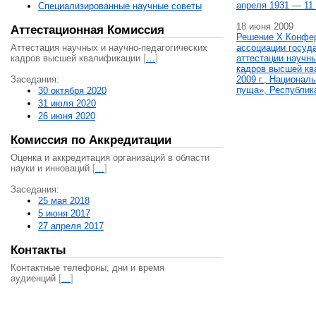
апреля 1931 — 11 
Специализированные научные советы
18 июня 2009
Аттестационная Комиссия
Решение X Конфе
Аттестация научных и научно-педагогических
ассоциации госуд
кадров высшей квалификации
[
…
]
аттестации научны
кадров высшей кв
Заседания:
2009 г., Национал
пуща», Республик
30 октября 2020
31 июля 2020
26 июня 2020
Комиссия по Аккредитации
Оценка и аккредитация организаций в области
науки и инноваций
[
…
]
Заседания:
25 мая 2018
5 июня 2017
27 апреля 2017
Контакты
Контактные телефоны, дни и время
аудиенций
[
…
]