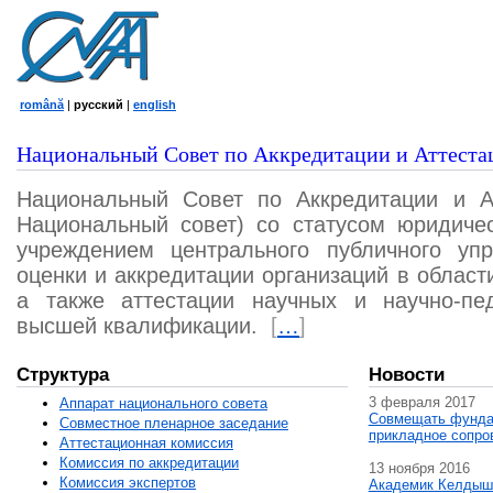
română
|
русский
|
english
Национальный Совет по Аккредитации и Аттеста
Национальный Совет по Аккредитации и А
Национальный совет) со статусом юридичес
учреждением центрального публичного уп
оценки и аккредитации организаций в област
а также аттестации научных и научно-пед
высшей квалификации.
[
…
]
Структура
Новости
3 февраля 2017
Аппарат национального совета
Совмещать фунда
Совместное пленарное заседание
прикладное сопро
Аттестационная комисcия
Комиссия по аккредитации
13 ноября 2016
Комиссия экспертов
Академик Келдыш