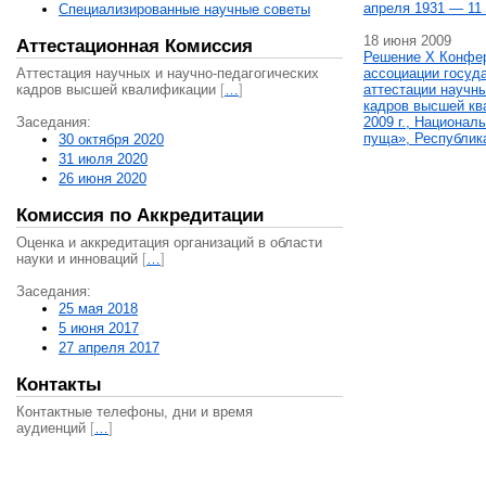
апреля 1931 — 11 
Специализированные научные советы
18 июня 2009
Аттестационная Комиссия
Решение X Конфе
Аттестация научных и научно-педагогических
ассоциации госуд
кадров высшей квалификации
[
…
]
аттестации научны
кадров высшей кв
Заседания:
2009 г., Национал
пуща», Республик
30 октября 2020
31 июля 2020
26 июня 2020
Комиссия по Аккредитации
Оценка и аккредитация организаций в области
науки и инноваций
[
…
]
Заседания:
25 мая 2018
5 июня 2017
27 апреля 2017
Контакты
Контактные телефоны, дни и время
аудиенций
[
…
]