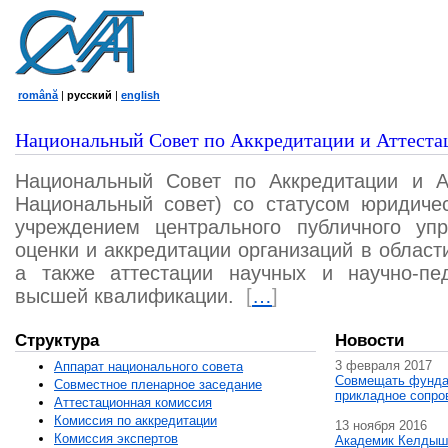
română
|
русский
|
english
Национальный Совет по Аккредитации и Аттеста
Национальный Совет по Аккредитации и А
Национальный совет) со статусом юридичес
учреждением центрального публичного уп
оценки и аккредитации организаций в област
а также аттестации научных и научно-пед
высшей квалификации.
[
…
]
Структура
Новости
3 февраля 2017
Аппарат национального совета
Совмещать фунда
Совместное пленарное заседание
прикладное сопро
Аттестационная комисcия
Комиссия по аккредитации
13 ноября 2016
Комиссия экспертов
Академик Келдыш