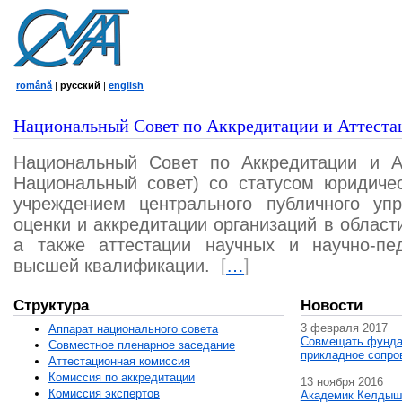
română
|
русский
|
english
Национальный Совет по Аккредитации и Аттеста
Национальный Совет по Аккредитации и А
Национальный совет) со статусом юридичес
учреждением центрального публичного уп
оценки и аккредитации организаций в област
а также аттестации научных и научно-пед
высшей квалификации.
[
…
]
Структура
Новости
3 февраля 2017
Аппарат национального совета
Совмещать фунда
Совместное пленарное заседание
прикладное сопро
Аттестационная комисcия
Комиссия по аккредитации
13 ноября 2016
Комиссия экспертов
Академик Келдыш