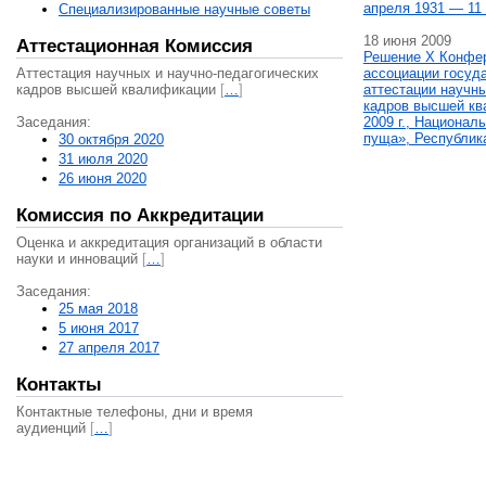
апреля 1931 — 11 
Специализированные научные советы
18 июня 2009
Аттестационная Комиссия
Решение X Конфе
Аттестация научных и научно-педагогических
ассоциации госуд
кадров высшей квалификации
[
…
]
аттестации научны
кадров высшей кв
Заседания:
2009 г., Национал
пуща», Республик
30 октября 2020
31 июля 2020
26 июня 2020
Комиссия по Аккредитации
Оценка и аккредитация организаций в области
науки и инноваций
[
…
]
Заседания:
25 мая 2018
5 июня 2017
27 апреля 2017
Контакты
Контактные телефоны, дни и время
аудиенций
[
…
]