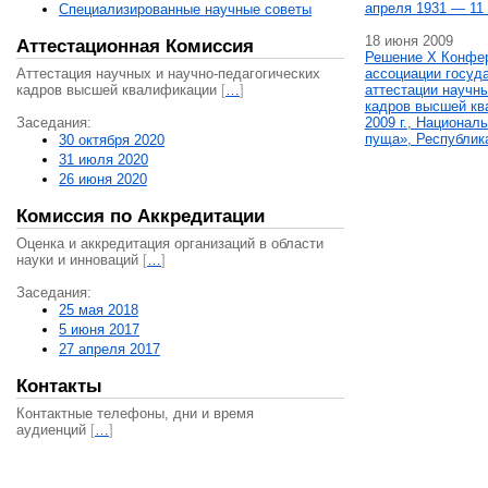
апреля 1931 — 11 
Специализированные научные советы
18 июня 2009
Аттестационная Комиссия
Решение X Конфе
Аттестация научных и научно-педагогических
ассоциации госуд
кадров высшей квалификации
[
…
]
аттестации научны
кадров высшей кв
Заседания:
2009 г., Национал
пуща», Республик
30 октября 2020
31 июля 2020
26 июня 2020
Комиссия по Аккредитации
Оценка и аккредитация организаций в области
науки и инноваций
[
…
]
Заседания:
25 мая 2018
5 июня 2017
27 апреля 2017
Контакты
Контактные телефоны, дни и время
аудиенций
[
…
]