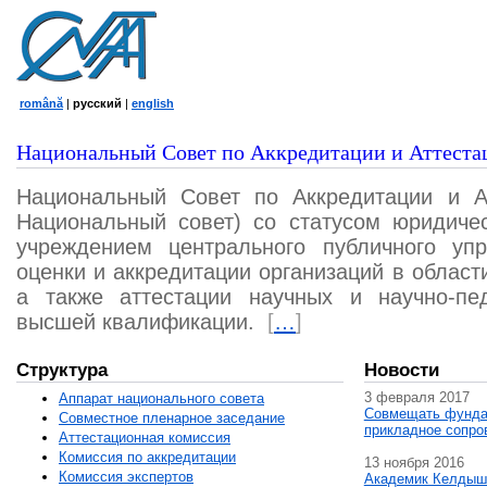
română
|
русский
|
english
Национальный Совет по Аккредитации и Аттеста
Национальный Совет по Аккредитации и А
Национальный совет) со статусом юридичес
учреждением центрального публичного уп
оценки и аккредитации организаций в област
а также аттестации научных и научно-пед
высшей квалификации.
[
…
]
Структура
Новости
3 февраля 2017
Аппарат национального совета
Совмещать фунда
Совместное пленарное заседание
прикладное сопро
Аттестационная комисcия
Комиссия по аккредитации
13 ноября 2016
Комиссия экспертов
Академик Келдыш