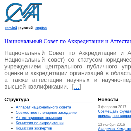
română
|
русский
|
english
Национальный Совет по Аккредитации и Аттеста
Национальный Совет по Аккредитации и А
Национальный совет) со статусом юридичес
учреждением центрального публичного уп
оценки и аккредитации организаций в област
а также аттестации научных и научно-пед
высшей квалификации.
[
…
]
Структура
Новости
3 февраля 2017
Аппарат национального совета
Совмещать фунда
Совместное пленарное заседание
прикладное сопро
Аттестационная комисcия
Комиссия по аккредитации
13 ноября 2016
Комиссия экспертов
Академик Келдыш