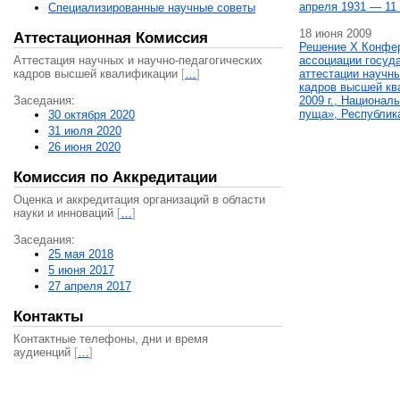
апреля 1931 — 11 
Специализированные научные советы
18 июня 2009
Аттестационная Комиссия
Решение X Конфе
Аттестация научных и научно-педагогических
ассоциации госуд
кадров высшей квалификации
[
…
]
аттестации научны
кадров высшей кв
Заседания:
2009 г., Национал
пуща», Республик
30 октября 2020
31 июля 2020
26 июня 2020
Комиссия по Аккредитации
Оценка и аккредитация организаций в области
науки и инноваций
[
…
]
Заседания:
25 мая 2018
5 июня 2017
27 апреля 2017
Контакты
Контактные телефоны, дни и время
аудиенций
[
…
]