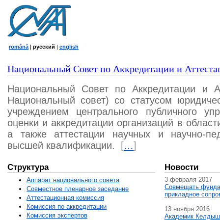
română
|
русский
|
english
Национальный Совет по Аккредитации и Аттеста
Национальный Совет по Аккредитации и А
Национальный совет) со статусом юридичес
учреждением центрального публичного уп
оценки и аккредитации организаций в област
а также аттестации научных и научно-пед
высшей квалификации.
[
…
]
Структура
Новости
3 февраля 2017
Аппарат национального совета
Совмещать фунда
Совместное пленарное заседание
прикладное сопро
Аттестационная комисcия
Комиссия по аккредитации
13 ноября 2016
Комиссия экспертов
Академик Келдыш