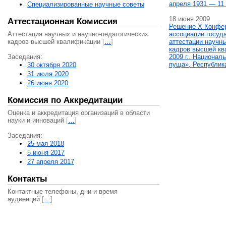
апреля 1931 — 11 
Специализированные научные советы
18 июня 2009
Аттестационная Комиссия
Решение X Конфе
Аттестация научных и научно-педагогических
ассоциации госуд
кадров высшей квалификации
[
…
]
аттестации научны
кадров высшей кв
Заседания:
2009 г., Национал
пуща», Республик
30 октября 2020
31 июля 2020
26 июня 2020
Комиссия по Аккредитации
Оценка и аккредитация организаций в области
науки и инноваций
[
…
]
Заседания:
25 мая 2018
5 июня 2017
27 апреля 2017
Контакты
Контактные телефоны, дни и время
аудиенций
[
…
]