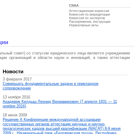
CNAA
Аттестационная комиссия
Комиссия по аккредитации
Комиссия по экспертов
Распоряжения, инструкции
Нормативные акты
ции
альный совет) со статусом юридического лица является учреждением
ации организаций в области науки и инноваций, а также аттестации
Новости
3 февраля 2017
Совмещать фундаментальные задачи и прикладное
сопровождение
13 ноября 2016
Академик Келдыш Леонид Вениаминович (7 апреля 1931 — 11
ноября 2016)
18 июня 2009
Решение X Конференции международной ассоциации
государственных органов аттестации научных и научно-
педагогических кадров высшей квалификации (МАГAT) 8-9 июня
2009 г., Национальный парк «Беловежская пуща», Республика