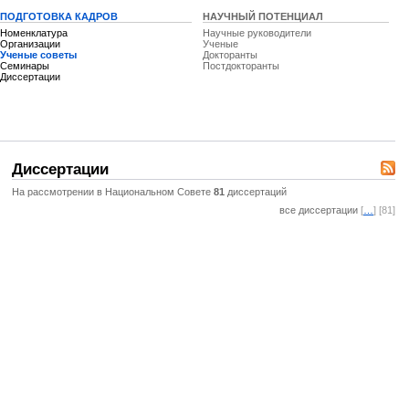
ПОДГОТОВКА КАДРОВ
НАУЧНЫЙ ПОТЕНЦИАЛ
Номенклатура
Научные руководители
Организации
Ученые
Ученые советы
Докторанты
Семинары
Постдокторанты
Диссертации
Диссертации
На рассмотрении в Национальном Совете
81
диссертаций
все диссертации
[
…
] [81]