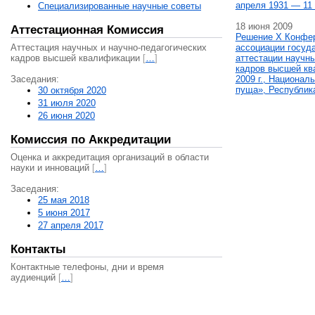
апреля 1931 — 11 
Специализированные научные советы
18 июня 2009
Аттестационная Комиссия
Решение X Конфе
Аттестация научных и научно-педагогических
ассоциации госуд
кадров высшей квалификации
[
…
]
аттестации научны
кадров высшей кв
Заседания:
2009 г., Национал
пуща», Республик
30 октября 2020
31 июля 2020
26 июня 2020
Комиссия по Аккредитации
Оценка и аккредитация организаций в области
науки и инноваций
[
…
]
Заседания:
25 мая 2018
5 июня 2017
27 апреля 2017
Контакты
Контактные телефоны, дни и время
аудиенций
[
…
]