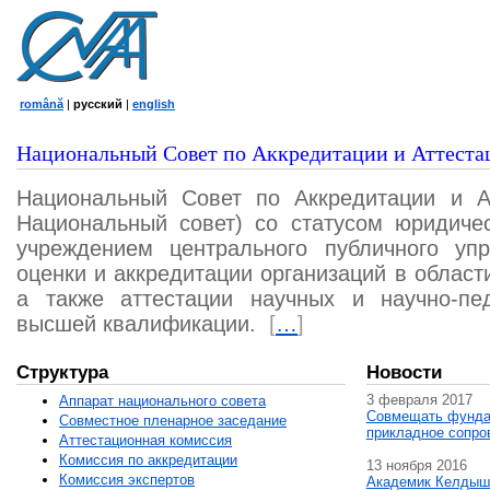
română
|
русский
|
english
Национальный Совет по Аккредитации и Аттеста
Национальный Совет по Аккредитации и А
Национальный совет) со статусом юридичес
учреждением центрального публичного уп
оценки и аккредитации организаций в област
а также аттестации научных и научно-пед
высшей квалификации.
[
…
]
Структура
Новости
3 февраля 2017
Аппарат национального совета
Совмещать фунда
Совместное пленарное заседание
прикладное сопро
Аттестационная комисcия
Комиссия по аккредитации
13 ноября 2016
Комиссия экспертов
Академик Келдыш