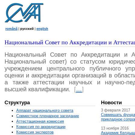
română
|
русский
|
english
Национальный Совет по Аккредитации и Аттеста
Национальный Совет по Аккредитации и А
Национальный совет) со статусом юридичес
учреждением центрального публичного уп
оценки и аккредитации организаций в област
а также аттестации научных и научно-пед
высшей квалификации.
[
…
]
Структура
Новости
3 февраля 2017
Аппарат национального совета
Совмещать фунда
Совместное пленарное заседание
прикладное сопро
Аттестационная комисcия
Комиссия по аккредитации
13 ноября 2016
Комиссия экспертов
Академик Келдыш