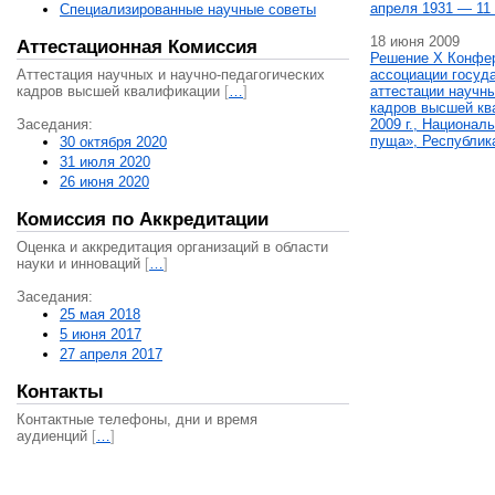
апреля 1931 — 11 
Специализированные научные советы
18 июня 2009
Аттестационная Комиссия
Решение X Конфе
Аттестация научных и научно-педагогических
ассоциации госуд
кадров высшей квалификации
[
…
]
аттестации научны
кадров высшей кв
Заседания:
2009 г., Национал
пуща», Республик
30 октября 2020
31 июля 2020
26 июня 2020
Комиссия по Аккредитации
Оценка и аккредитация организаций в области
науки и инноваций
[
…
]
Заседания:
25 мая 2018
5 июня 2017
27 апреля 2017
Контакты
Контактные телефоны, дни и время
аудиенций
[
…
]