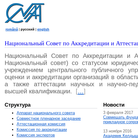
română
|
русский
|
english
Национальный Совет по Аккредитации и Аттеста
Национальный Совет по Аккредитации и А
Национальный совет) со статусом юридичес
учреждением центрального публичного уп
оценки и аккредитации организаций в област
а также аттестации научных и научно-пед
высшей квалификации.
[
…
]
Структура
Новости
3 февраля 2017
Аппарат национального совета
Совмещать фунда
Совместное пленарное заседание
прикладное сопро
Аттестационная комисcия
Комиссия по аккредитации
13 ноября 2016
Комиссия экспертов
Академик Келдыш