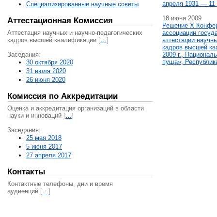
апреля 1931 — 11 
Специализированные научные советы
18 июня 2009
Аттестационная Комиссия
Решение X Конфе
Аттестация научных и научно-педагогических
ассоциации госуд
кадров высшей квалификации
[
…
]
аттестации научны
кадров высшей кв
Заседания:
2009 г., Национал
пуща», Республик
30 октября 2020
31 июля 2020
26 июня 2020
Комиссия по Аккредитации
Оценка и аккредитация организаций в области
науки и инноваций
[
…
]
Заседания:
25 мая 2018
5 июня 2017
27 апреля 2017
Контакты
Контактные телефоны, дни и время
аудиенций
[
…
]