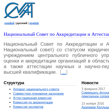
română
|
русский
|
english
Национальный Совет по Аккредитации и Аттеста
Национальный Совет по Аккредитации и А
Национальный совет) со статусом юридичес
учреждением центрального публичного уп
оценки и аккредитации организаций в област
а также аттестации научных и научно-пед
высшей квалификации.
[
…
]
Структура
Новости
3 февраля 2017
Аппарат национального совета
Совмещать фунда
Совместное пленарное заседание
прикладное сопро
Аттестационная комисcия
Комиссия по аккредитации
13 ноября 2016
Комиссия экспертов
Академик Келдыш