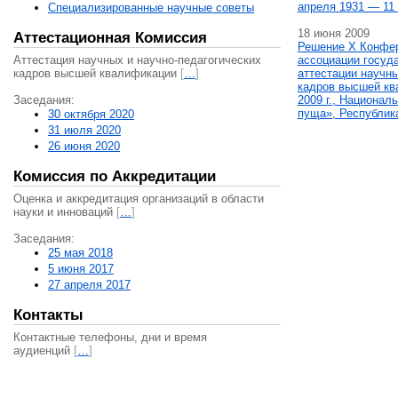
апреля 1931 — 11 
Специализированные научные советы
18 июня 2009
Аттестационная Комиссия
Решение X Конфе
Аттестация научных и научно-педагогических
ассоциации госуд
кадров высшей квалификации
[
…
]
аттестации научны
кадров высшей кв
Заседания:
2009 г., Национал
пуща», Республик
30 октября 2020
31 июля 2020
26 июня 2020
Комиссия по Аккредитации
Оценка и аккредитация организаций в области
науки и инноваций
[
…
]
Заседания:
25 мая 2018
5 июня 2017
27 апреля 2017
Контакты
Контактные телефоны, дни и время
аудиенций
[
…
]