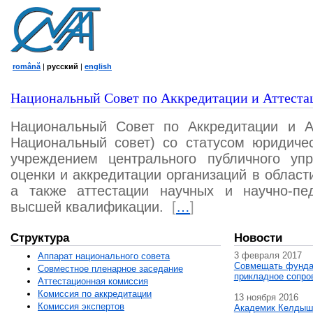
română
|
русский
|
english
Национальный Совет по Аккредитации и Аттеста
Национальный Совет по Аккредитации и А
Национальный совет) со статусом юридичес
учреждением центрального публичного уп
оценки и аккредитации организаций в област
а также аттестации научных и научно-пед
высшей квалификации.
[
…
]
Структура
Новости
3 февраля 2017
Аппарат национального совета
Совмещать фунда
Совместное пленарное заседание
прикладное сопро
Аттестационная комисcия
Комиссия по аккредитации
13 ноября 2016
Комиссия экспертов
Академик Келдыш