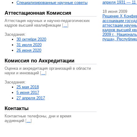
апреля 1931 — 11 
Специализированные научные советы
18 июня 2009
Аттестационная Комиссия
Решение X Конфе
Аттестация научных и научно-педагогических
ассоциации госуд
кадров высшей квалификации
[
…
]
аттестации научны
кадров высшей кв
Заседания:
2009 г., Национал
пуща», Республик
30 октября 2020
31 июля 2020
26 июня 2020
Комиссия по Аккредитации
Оценка и аккредитация организаций в области
науки и инноваций
[
…
]
Заседания:
25 мая 2018
5 июня 2017
27 апреля 2017
Контакты
Контактные телефоны, дни и время
аудиенций
[
…
]