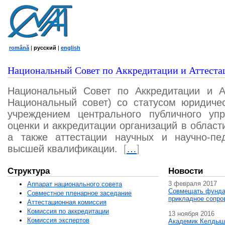
română
|
русский
|
english
Национальный Совет по Аккредитации и Аттеста
Национальный Совет по Аккредитации и А
Национальный совет) со статусом юридичес
учреждением центрального публичного уп
оценки и аккредитации организаций в област
а также аттестации научных и научно-пед
высшей квалификации.
[
…
]
Структура
Новости
3 февраля 2017
Аппарат национального совета
Совмещать фунда
Совместное пленарное заседание
прикладное сопро
Аттестационная комисcия
Комиссия по аккредитации
13 ноября 2016
Комиссия экспертов
Академик Келдыш