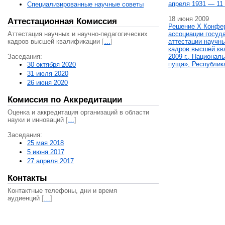
апреля 1931 — 11 
Специализированные научные советы
18 июня 2009
Аттестационная Комиссия
Решение X Конфе
Аттестация научных и научно-педагогических
ассоциации госуд
кадров высшей квалификации
[
…
]
аттестации научны
кадров высшей кв
Заседания:
2009 г., Национал
пуща», Республик
30 октября 2020
31 июля 2020
26 июня 2020
Комиссия по Аккредитации
Оценка и аккредитация организаций в области
науки и инноваций
[
…
]
Заседания:
25 мая 2018
5 июня 2017
27 апреля 2017
Контакты
Контактные телефоны, дни и время
аудиенций
[
…
]