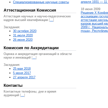
апреля 1931 — 11 
Специализированные научные советы
18 июня 2009
Аттестационная Комиссия
Решение X Конфе
Аттестация научных и научно-педагогических
ассоциации госуд
кадров высшей квалификации
[
…
]
аттестации научны
кадров высшей кв
Заседания:
2009 г., Национал
пуща», Республик
30 октября 2020
31 июля 2020
26 июня 2020
Комиссия по Аккредитации
Оценка и аккредитация организаций в области
науки и инноваций
[
…
]
Заседания:
25 мая 2018
5 июня 2017
27 апреля 2017
Контакты
Контактные телефоны, дни и время
аудиенций
[
…
]