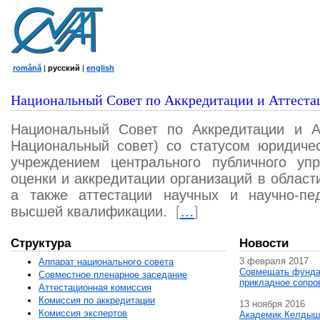
română
|
русский
|
english
Национальный Совет по Аккредитации и Аттеста
Национальный Совет по Аккредитации и А
Национальный совет) со статусом юридичес
учреждением центрального публичного уп
оценки и аккредитации организаций в област
а также аттестации научных и научно-пед
высшей квалификации.
[
…
]
Структура
Новости
3 февраля 2017
Аппарат национального совета
Совмещать фунда
Совместное пленарное заседание
прикладное сопро
Аттестационная комисcия
Комиссия по аккредитации
13 ноября 2016
Комиссия экспертов
Академик Келдыш