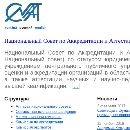
română
|
русский
|
english
Национальный Совет по Аккредитации и Аттеста
Национальный Совет по Аккредитации и А
Национальный совет) со статусом юридичес
учреждением центрального публичного уп
оценки и аккредитации организаций в област
а также аттестации научных и научно-пед
высшей квалификации.
[
…
]
Структура
Новости
3 февраля 2017
Аппарат национального совета
Совмещать фунда
Совместное пленарное заседание
прикладное сопро
Аттестационная комисcия
Комиссия по аккредитации
13 ноября 2016
Комиссия экспертов
Академик Келдыш