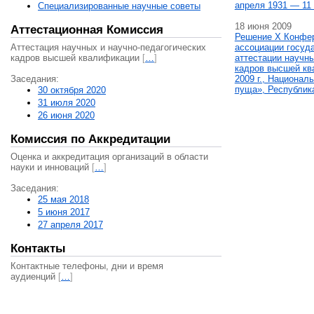
апреля 1931 — 11 
Специализированные научные советы
18 июня 2009
Аттестационная Комиссия
Решение X Конфе
Аттестация научных и научно-педагогических
ассоциации госуд
кадров высшей квалификации
[
…
]
аттестации научны
кадров высшей кв
Заседания:
2009 г., Национал
пуща», Республик
30 октября 2020
31 июля 2020
26 июня 2020
Комиссия по Аккредитации
Оценка и аккредитация организаций в области
науки и инноваций
[
…
]
Заседания:
25 мая 2018
5 июня 2017
27 апреля 2017
Контакты
Контактные телефоны, дни и время
аудиенций
[
…
]