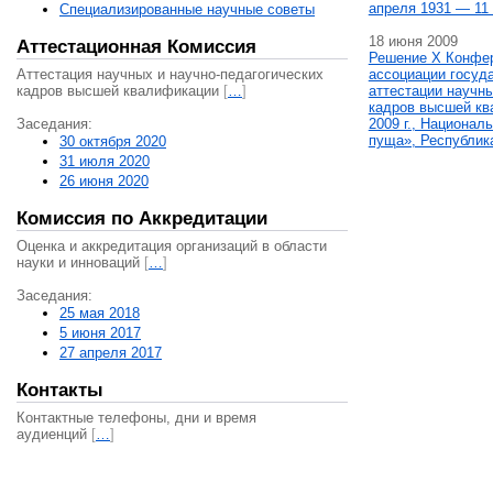
апреля 1931 — 11 
Специализированные научные советы
18 июня 2009
Аттестационная Комиссия
Решение X Конфе
Аттестация научных и научно-педагогических
ассоциации госуд
кадров высшей квалификации
[
…
]
аттестации научны
кадров высшей кв
Заседания:
2009 г., Национал
пуща», Республик
30 октября 2020
31 июля 2020
26 июня 2020
Комиссия по Аккредитации
Оценка и аккредитация организаций в области
науки и инноваций
[
…
]
Заседания:
25 мая 2018
5 июня 2017
27 апреля 2017
Контакты
Контактные телефоны, дни и время
аудиенций
[
…
]