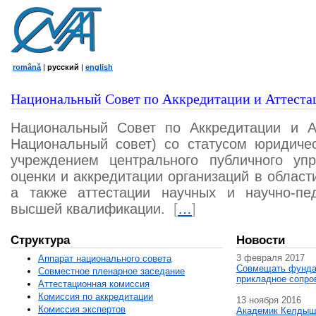
română
|
русский
|
english
Национальный Совет по Аккредитации и Аттеста
Национальный Совет по Аккредитации и А
Национальный совет) со статусом юридичес
учреждением центрального публичного уп
оценки и аккредитации организаций в област
а также аттестации научных и научно-пед
высшей квалификации.
[
…
]
Структура
Новости
3 февраля 2017
Аппарат национального совета
Совмещать фунда
Совместное пленарное заседание
прикладное сопро
Аттестационная комисcия
Комиссия по аккредитации
13 ноября 2016
Комиссия экспертов
Академик Келдыш