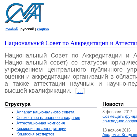
română
|
русский
|
english
Национальный Совет по Аккредитации и Аттеста
Национальный Совет по Аккредитации и А
Национальный совет) со статусом юридичес
учреждением центрального публичного уп
оценки и аккредитации организаций в област
а также аттестации научных и научно-пед
высшей квалификации.
[
…
]
Структура
Новости
3 февраля 2017
Аппарат национального совета
Совмещать фунда
Совместное пленарное заседание
прикладное сопро
Аттестационная комисcия
Комиссия по аккредитации
13 ноября 2016
Комиссия экспертов
Академик Келдыш