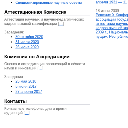
апреля 1931 — 11 
Специализированные научные советы
18 июня 2009
Аттестационная Комиссия
Решение X Конфе
Аттестация научных и научно-педагогических
ассоциации госуд
кадров высшей квалификации
[
…
]
аттестации научны
кадров высшей кв
Заседания:
2009 г., Национал
пуща», Республик
30 октября 2020
31 июля 2020
26 июня 2020
Комиссия по Аккредитации
Оценка и аккредитация организаций в области
науки и инноваций
[
…
]
Заседания:
25 мая 2018
5 июня 2017
27 апреля 2017
Контакты
Контактные телефоны, дни и время
аудиенций
[
…
]