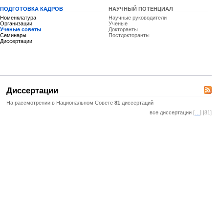
ПОДГОТОВКА КАДРОВ
НАУЧНЫЙ ПОТЕНЦИАЛ
Номенклатура
Научные руководители
Организации
Ученые
Ученые советы
Докторанты
Семинары
Постдокторанты
Диссертации
Диссертации
На рассмотрении в Национальном Совете
81
диссертаций
все диссертации
[
…
] [81]