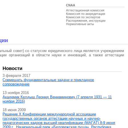
CNAA
Аттестационная комиссия
Комиссия по аккредитации
Комиссия по экспертов
Распоряжения, инструкции
Нормативные акты
ции
альный совет) со статусом юридического лица является учреждением
ации организаций в области науки и инноваций, а также аттестации
Новости
3 февраля 2017
Совмещать фундаментальные задачи и прикладное
сопровождение
13 ноября 2016
Академик Келдыш Леонид Вениаминович (7 апреля 1931 — 11
ноября 2016)
18 июня 2009
Решение X Конференции международной ассоциации
государственных органов аттестации научных и научно-
педагогических кадров высшей квалификации (МАГAT) 8-9 июня
2009 г., Национальный парк «Беловежская пуща», Республика