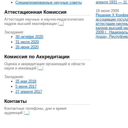
апреля 1931 — 11 
Специализированные научные советы
18 июня 2009
Аттестационная Комиссия
Решение X Конфе
Аттестация научных и научно-педагогических
ассоциации госуд
кадров высшей квалификации
[
…
]
аттестации научны
кадров высшей кв
Заседания:
2009 г., Национал
пуща», Республик
30 октября 2020
31 июля 2020
26 июня 2020
Комиссия по Аккредитации
Оценка и аккредитация организаций в области
науки и инноваций
[
…
]
Заседания:
25 мая 2018
5 июня 2017
27 апреля 2017
Контакты
Контактные телефоны, дни и время
аудиенций
[
…
]