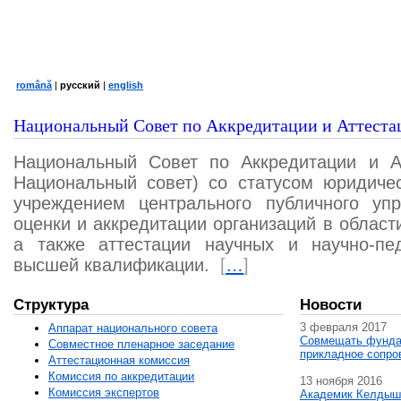
română
|
русский
|
english
Национальный Совет по Аккредитации и Аттеста
Национальный Совет по Аккредитации и А
Национальный совет) со статусом юридичес
учреждением центрального публичного уп
оценки и аккредитации организаций в област
а также аттестации научных и научно-пед
высшей квалификации.
[
…
]
Структура
Новости
3 февраля 2017
Аппарат национального совета
Совмещать фунда
Совместное пленарное заседание
прикладное сопро
Аттестационная комисcия
Комиссия по аккредитации
13 ноября 2016
Комиссия экспертов
Академик Келдыш