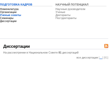
ПОДГОТОВКА КАДРОВ
НАУЧНЫЙ ПОТЕНЦИАЛ
Номенклатура
Научные руководители
Организации
Ученые
Ученые советы
Докторанты
Семинары
Постдокторанты
Диссертации
Диссертации
На рассмотрении в Национальном Совете
81
диссертаций
все диссертации
[
…
] [81]