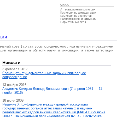
CNAA
Аттестационная комиссия
Комиссия по аккредитации
Комиссия по экспертов
Распоряжения, инструкции
Нормативные акты
ции
альный совет) со статусом юридического лица является учреждением
ации организаций в области науки и инноваций, а также аттестации
Новости
3 февраля 2017
Совмещать фундаментальные задачи и прикладное
сопровождение
13 ноября 2016
Академик Келдыш Леонид Вениаминович (7 апреля 1931 — 11
ноября 2016)
18 июня 2009
Решение X Конференции международной ассоциации
государственных органов аттестации научных и научно-
педагогических кадров высшей квалификации (МАГAT) 8-9 июня
2009 г., Национальный парк «Беловежская пуща», Республика